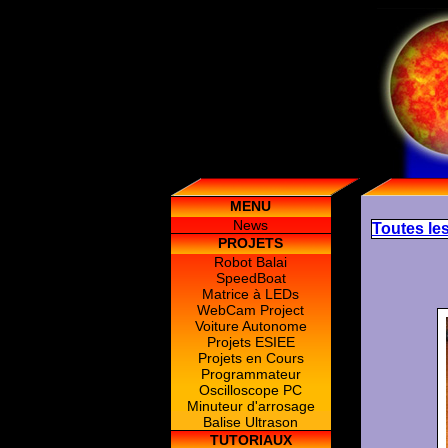
MENU
News
Toutes les
PROJETS
Robot Balai
SpeedBoat
Matrice à LEDs
WebCam Project
Voiture Autonome
Projets ESIEE
Projets en Cours
Programmateur
Oscilloscope PC
Minuteur d'arrosage
Balise Ultrason
TUTORIAUX