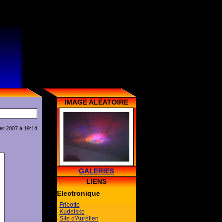
IMAGE ALÉATOIRE
ier 2007 à 19:14
GALERIES
LIENS
Electronique
Fribotte
Kudelsko
Site d'Aurélien