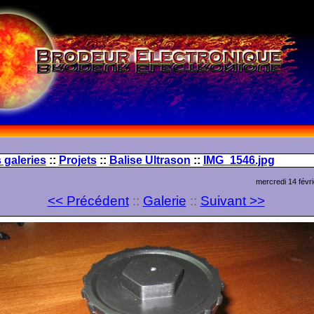
 galeries
::
Projets
::
Balise Ultrason
::
IMG_1546.jpg
mercredi 14 févr
<< Précédent
::
Galerie
::
Suivant >>