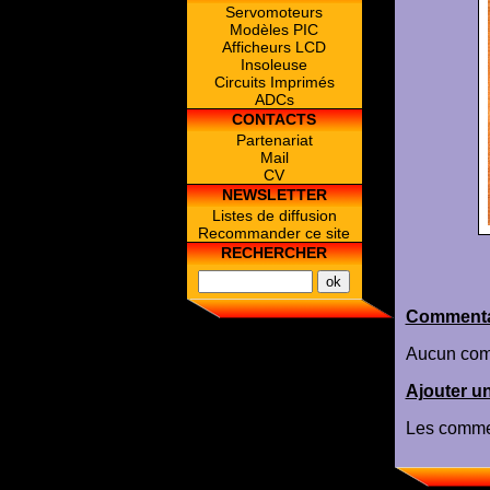
Servomoteurs
Modèles PIC
Afficheurs LCD
Insoleuse
Circuits Imprimés
ADCs
CONTACTS
Partenariat
Mail
CV
NEWSLETTER
Listes de diffusion
Recommander ce site
RECHERCHER
Commenta
Aucun com
Ajouter u
Les commen