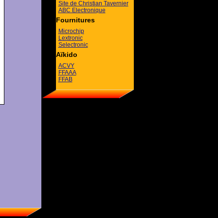
Site de Christian Tavernier
ABC Electronique
Fournitures
Microchip
Lextronic
Selectronic
Aïkido
ACVY
FFAAA
FFAB