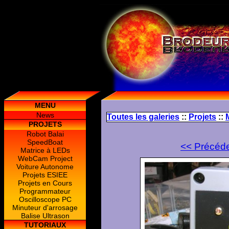
MENU
News
Toutes les galeries
::
Projets
::
PROJETS
Robot Balai
SpeedBoat
<< Précéd
Matrice à LEDs
WebCam Project
Voiture Autonome
Projets ESIEE
Projets en Cours
Programmateur
Oscilloscope PC
Minuteur d'arrosage
Balise Ultrason
TUTORIAUX