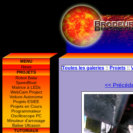
MENU
News
Toutes les galeries
::
Projets
::
PROJETS
Robot Balai
SpeedBoat
<< Précéd
Matrice à LEDs
WebCam Project
Voiture Autonome
Projets ESIEE
Projets en Cours
Programmateur
Oscilloscope PC
Minuteur d'arrosage
Balise Ultrason
TUTORIAUX