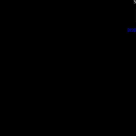
S
prop