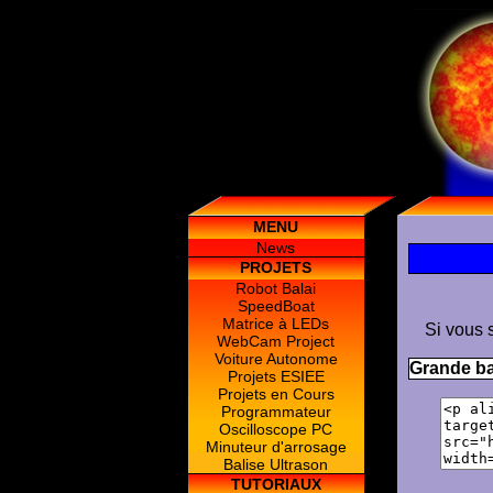
MENU
News
PROJETS
Robot Balai
SpeedBoat
Matrice à LEDs
Si vous s
WebCam Project
Voiture Autonome
Grande ba
Projets ESIEE
Projets en Cours
Programmateur
Oscilloscope PC
Minuteur d'arrosage
Balise Ultrason
TUTORIAUX