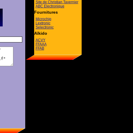
Site de Christian Tavernier
ABC Electronique
Fournitures
Microchip
Lextronic
Selectronic
Aïkido
ACVY
FFAAA
FFAB