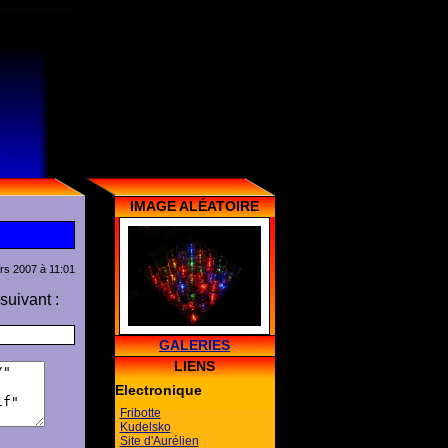
IMAGE ALÉATOIRE
rs 2007 à 11:01
suivant :
GALERIES
LIENS
Electronique
Fribotte
Kudelsko
Site d'Aurélien