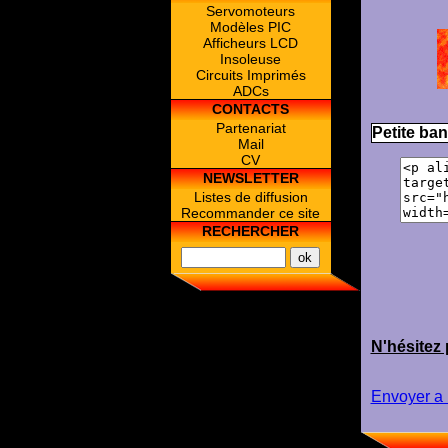
Servomoteurs
Modèles PIC
Afficheurs LCD
Insoleuse
Circuits Imprimés
ADCs
CONTACTS
Partenariat
Petite ban
Mail
CV
NEWSLETTER
Listes de diffusion
Recommander ce site
RECHERCHER
N'hésitez 
Envoyer a 