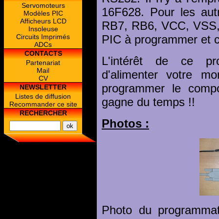
Servomoteurs
16F628. Pour les autre
Modèles PIC
Afficheurs LCD
RB7, RB6, VCC, VSS, 
Insoleuse
Circuits Imprimés
PIC à programmer et c'
ADCs
CONTACTS
L'intérêt de ce pr
Partenariat
Mail
d'alimenter votre mo
CV
programmer le compo
NEWSLETTER
Listes de diffusion
gagne du temps !!
Recommander ce site
RECHERCHER
Photos :
Photo du programmate