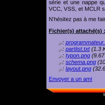
série et une nappe q
VCC, VSS, et MCLR sur
N'hésitez pas à me fa
Fichier(s) attaché(s) 
:
programmateur.
:
partlist.txt
(1.3 
:
typon.png
(9.67
:
schema.png
(10
:
layout.png
(32.
Envoyer a un ami
S