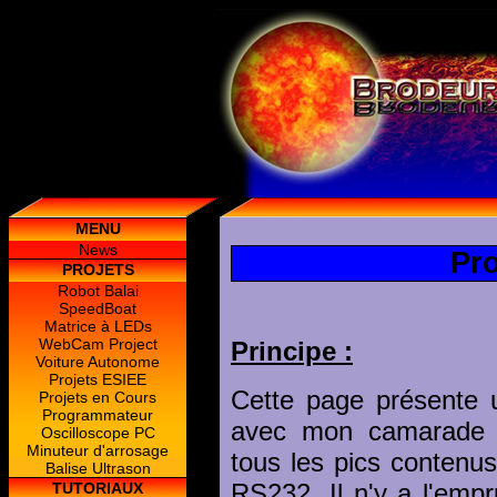
MENU
News
Pr
PROJETS
Robot Balai
SpeedBoat
Matrice à LEDs
WebCam Project
Principe :
Voiture Autonome
Projets ESIEE
Cette page présente 
Projets en Cours
Programmateur
avec mon camarade 
Oscilloscope PC
Minuteur d'arrosage
tous les pics contenu
Balise Ultrason
RS232. Il n'y a l'emp
TUTORIAUX