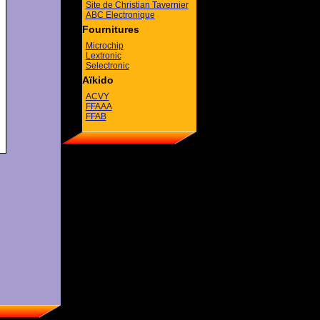
Site de Christian Tavernier
ABC Electronique
Fournitures
Microchip
Lextronic
Selectronic
Aïkido
ACVY
FFAAA
FFAB