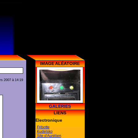
IMAGE ALÉATOIRE
rs 2007 à 14:19
GALERIES
LIENS
Electronique
Fribotte
Kudelsko
Site d'Aurélien