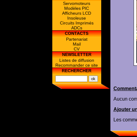
Servomoteurs
Modèles PIC
Afficheurs LCD
Insoleuse
Circuits Imprimés
ADCs
CONTACTS
Partenariat
Mail
CV
NEWSLETTER
Listes de diffusion
Recommander ce site
RECHERCHER
Commenta
Aucun com
Ajouter u
Les commen