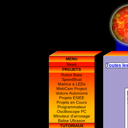
MENU
News
Toutes les
PROJETS
Robot Balai
SpeedBoat
Matrice à LEDs
WebCam Project
Voiture Autonome
Projets ESIEE
Projets en Cours
Programmateur
Oscilloscope PC
Minuteur d'arrosage
Balise Ultrason
TUTORIAUX