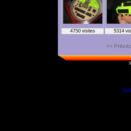
4750 visites
5314 vis
<< Précé
S
prop