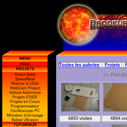
MENU
News
Toutes les galeries
::
Projets
::
PROJETS
<< Précé
Robot Balai
SpeedBoat
Matrice à LEDs
WebCam Project
Voiture Autonome
Projets ESIEE
Projets en Cours
Programmateur
Oscilloscope PC
Minuteur d'arrosage
4893 visites
4894 vis
Balise Ultrason
TUTORIAUX