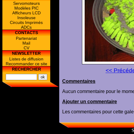
Servomoteurs
Modèles PIC
Afficheurs LCD
Insoleuse
Circuits Imprimés
ADCs
CONTACTS
Partenariat
Mail
CV
NEWSLETTER
Listes de diffusion
Recommander ce site
RECHERCHER
<< Précéd
Commentaires
Aucun commentaire pour le mome
Ajouter un commentaire
Les commentaires pour cette galer
S