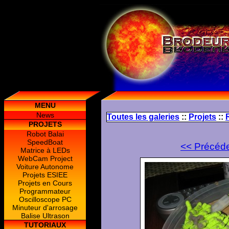
MENU
News
Toutes les galeries
::
Projets
::
PROJETS
Robot Balai
SpeedBoat
<< Précéd
Matrice à LEDs
WebCam Project
Voiture Autonome
Projets ESIEE
Projets en Cours
Programmateur
Oscilloscope PC
Minuteur d'arrosage
Balise Ultrason
TUTORIAUX